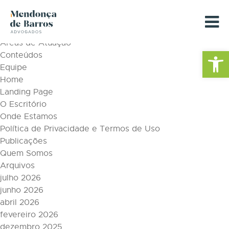
Tag Archive: Soluções Jurídicas
Páginas
Áreas de Atuação
Barra de Fe
Conteúdos
Equipe
Home
Landing Page
O Escritório
Onde Estamos
Política de Privacidade e Termos de Uso
Publicações
Quem Somos
Arquivos
julho 2026
junho 2026
abril 2026
fevereiro 2026
dezembro 2025