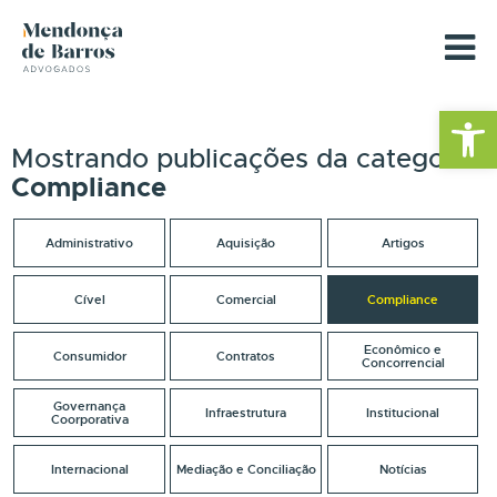
Barra de Fe
Mostrando publicações da categoria
Compliance
Administrativo
Aquisição
Artigos
Cível
Comercial
Compliance
Econômico e
Consumidor
Contratos
Concorrencial
Governança
Infraestrutura
Institucional
Coorporativa
Internacional
Mediação e Conciliação
Notícias